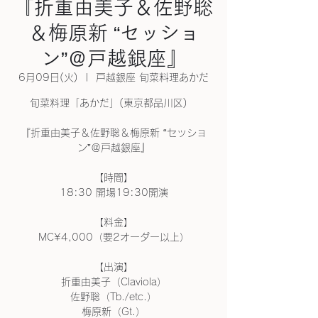
『折重由美子＆佐野聡
＆梅原新 “セッショ
ン”＠戸越銀座』
6月09日(火)
  |  
戸越銀座 旬菜料理あかだ
旬菜料理「あかだ」(東京都品川区)
『折重由美子＆佐野聡＆梅原新 “セッショ
ン”＠戸越銀座』
【時間】
18:30 開場19:30開演
【料金】
MC¥4,000（要2オーダー以上）
【出演】
折重由美子（Claviola）
佐野聡（Tb./etc.）
梅原新（Gt.）